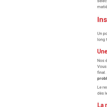
sélec
matiè
Ins
Un po
long 
Une
Nos é
Vous 
final.
prob
Le re
dès l
La 