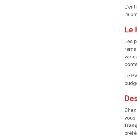
L'ent
l'alu
Le 
Les p
rema
varié
cont
Le PV
budge
Des
Chez 
vous 
franç
préfé