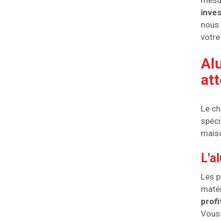
mesur
inves
nous 
votre
Al
att
Le ch
spéci
mais
L'a
Les p
matér
profi
Vous 