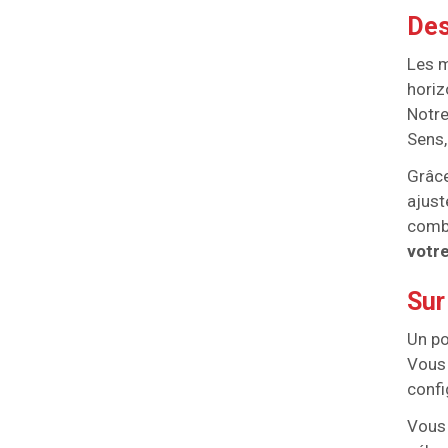
Des
Les m
horiz
Notre
Sens,
Grâce
ajust
combi
votr
Sur
Un po
Vous 
confi
Vous 