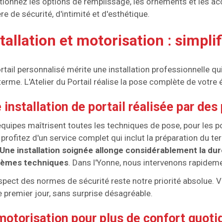
tionnez les options de remplissage, les ornements et les ac
re de sécurité, d'intimité et d'esthétique.
tallation et motorisation : simplif
rtail personnalisé mérite une installation professionnelle q
terme. L'Atelier du Portail réalise la pose complète de votre
 installation de portail réalisée par de
quipes maîtrisent toutes les techniques de pose, pour les p
profitez d'un service complet qui inclut la préparation du terra
Une installation soignée allonge considérablement la duré
lèmes techniques
. Dans l'Yonne, nous intervenons rapidemen
spect des normes de sécurité reste notre priorité absolue. V
e premier jour, sans surprise désagréable.
motorisation pour plus de confort quoti