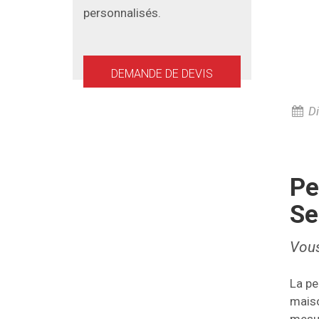
personnalisés.
DEMANDE DE DEVIS
Di
Pe
Se
Vous
La pe
maiso