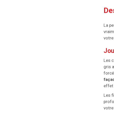
Des
La pe
vraim
votre
Jou
Les c
gris 
forcé
façad
effet
Les f
profo
votre