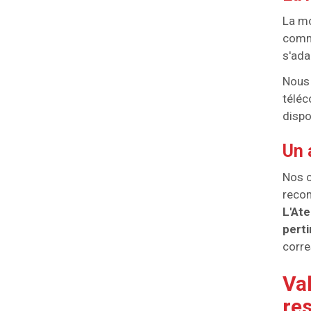
La mo
comma
s'ada
Nous 
téléc
dispo
Un 
Nos c
recom
L'Ate
pert
corre
Val
re