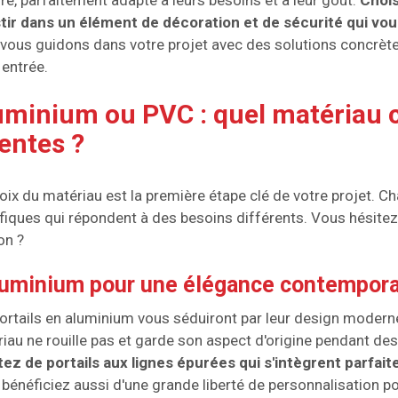
e, parfaitement adapté à leurs besoins et à leur goût.
Chois
tir dans un élément de décoration et de sécurité qui vo
vous guidons dans votre projet avec des solutions concrète
 entrée.
uminium ou PVC : quel matériau 
entes ?
oix du matériau est la première étape clé de votre projet. 
fiques qui répondent à des besoins différents. Vous hésitez 
on ?
luminium pour une élégance contempor
ortails en aluminium vous séduiront par leur design moderne 
iau ne rouille pas et garde son aspect d'origine pendant de
tez de portails aux lignes épurées qui s'intègrent parf
bénéficiez aussi d'une grande liberté de personnalisation po